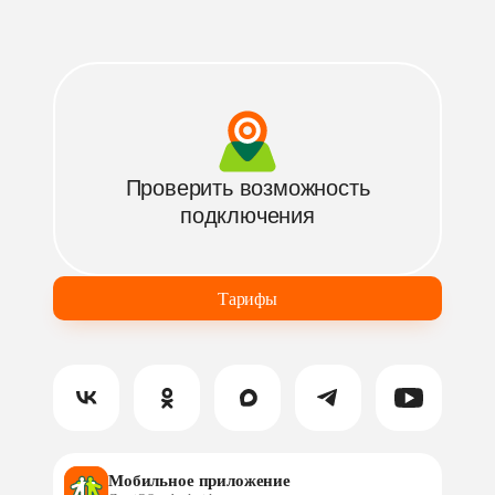
Блог
Оборудование
Сервис
Родительский контроль
Антивирус Kaspersky
Бамбук ТВ
Проверить возможность
подключения
Тарифы
Мобильное приложение