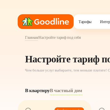
Тарифы
Тарифы
Интер
Интер
Настрой тариф под с
Настрой тариф под с
Главная
/
Настройте тариф под себя
Настройте тариф по
Чем больше услуг выбираете, тем меньше платите! 
В квартиру
В частный дом