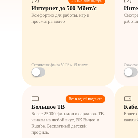
Гигабитные тарифы
Интернет до 500 Мбит/с
Инте
Комфортно для работы, игр и
Смотри
просмотра видео
работа
Скачивание файла 50 Гб ≈ 15 минут
Скачиван
Все в одной подписке
Большое ТВ
Кабе
Более 25000 фильмов и сериалов. ТВ-
Более 
каналы на любой вкус, ВК Видео и
каждый
Rutube. Бесплатный детский
профиль.