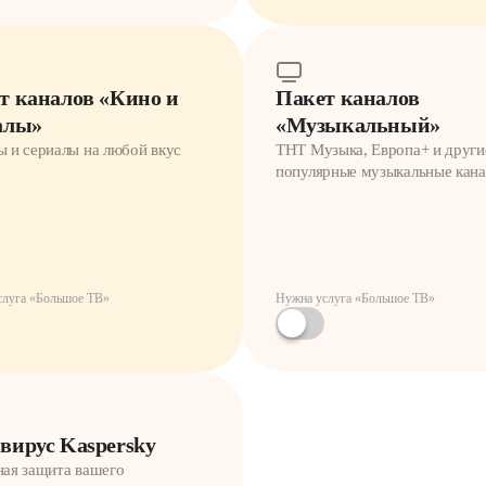
т каналов «Кино и
Пакет каналов
алы»
«Музыкальный»
 и сериалы на любой вкус
ТНТ Музыка, Европа+ и други
популярные музыкальные кан
слуга «Большое ТВ»
Нужна услуга «Большое ТВ»
вирус Kaspersky
ая защита вашего