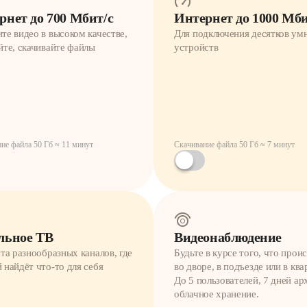
рнет до 700 Мбит/с
Интернет ­до 1000 Мбит
те видео в высоком качестве,
Для подключения десятков ум
йте, скачивайте файлы
устройств
ие файла 50 Гб ≈ 11 минут
Скачивание файла 50 Гб ≈ 7 минут
льное ТВ
Видеонаблюдение
ста разнообразных каналов, где
Будьте в курсе того, что прои
 найдёт что-то для себя
во дворе, в подъезде или в ква
До 5 пользователей, 7 дней ар
облачное хранение.