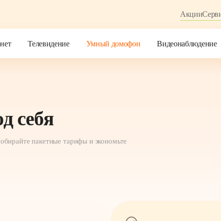
Акции
Акции
Серв
Серв
нет
нет
Телевидение
Телевидение
Умный домофон
Умный домофон
Видеонаблюдение
Видеонаблюдение
ебя
ебя
д себя
Собирайте пакетные тарифы и экономьте