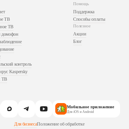
Помощь
нет
Поддержка
ое ТВ
Способы оплаты
Полезное
ьное ТВ
Акции
 домофон
Блог
наблюдение
дование
с
льский контроль
рус Kaspersky
к ТВ
Мобильное приложение
Для iOS и Android
Для бизнеса
Положение об обработке