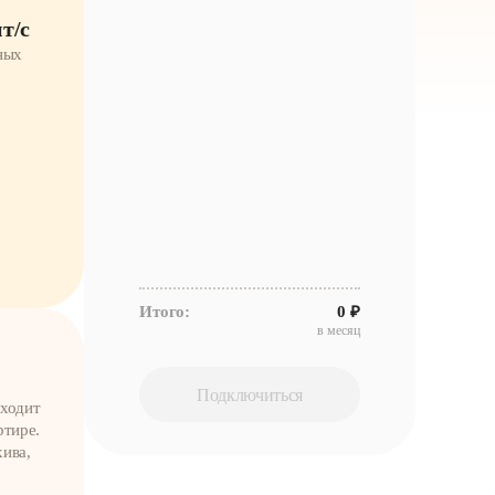
/­­с
ных
Итого:
0 ₽
в месяц
Подключиться
сходит
ртире.
хива,