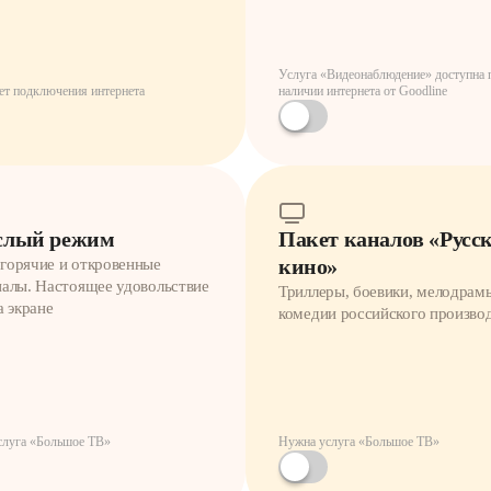
Услуга «Видеонаблюдение» доступна 
ет подключения интернета
наличии интернета от Goodline
слый режим
Пакет каналов «Русс
кино»
горячие и откровенные
налы. Настоящее удовольствие
Триллеры, боевики, мелодрам
а экране
комедии российского произво
слуга «Большое ТВ»
Нужна услуга «Большое ТВ»