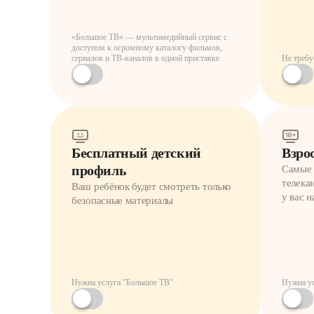
«Большое ТВ» — мультимедийный сервис с
доступом к огромному каталогу фильмов,
сериалов и ТВ-каналов в одной приставке
Не требу
Бесплатный детский
Взро
профиль
Самые 
телека
Ваш ребёнок будет смотреть только
у вас н
безопасные материалы
Нужна услуга "Большое ТВ"
Нужна у